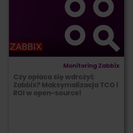
Monitoring Zabbix
Czy opłaca się wdrożyć
Zabbix? Maksymalizacja TCO i
ROI w open-source!