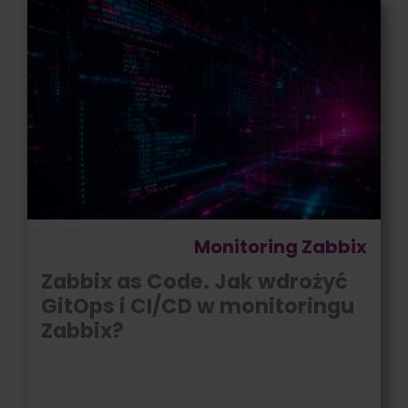
Monitoring Zabbix
Zabbix as Code. Jak wdrożyć
GitOps i CI/CD w monitoringu
Zabbix?