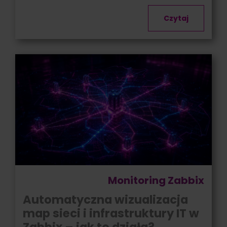
Czytaj
Monitoring Zabbix
Automatyczna wizualizacja
map sieci i infrastruktury IT w
Zabbix – jak to działa?