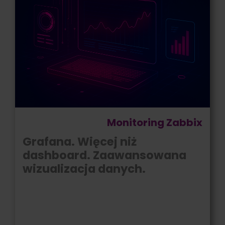
Monitoring Zabbix
Grafana. Więcej niż
dashboard. Zaawansowana
wizualizacja danych.