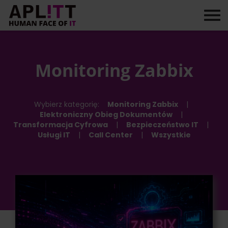
Skip
to
content
Monitoring Zabbix
Wybierz kategorię:
Monitoring Zabbix
|
Elektroniczny Obieg Dokumentów
|
Transformacja Cyfrowa
|
Bezpieczeństwo IT
|
Usługi IT
|
Call Center
|
Wszystkie