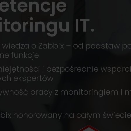
etencje
toringu IT.
wiedza o Zabbix – od podstaw p
e funkcje
iejętności i bezpośrednie wsparc
ych ekspertów
ywność pracy z monitoringiem i m
bbix honorowany na całym świeci