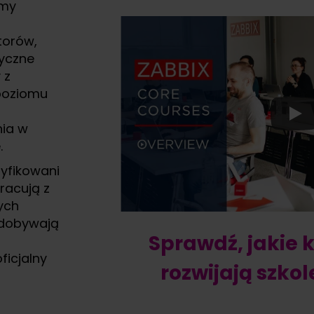
amy
torów,
tyczne
 z
poziomu
ia w
.
yfikowani
pracują z
ych
zdobywają
Sprawdź, jakie
ficjalny
rozwijają szko