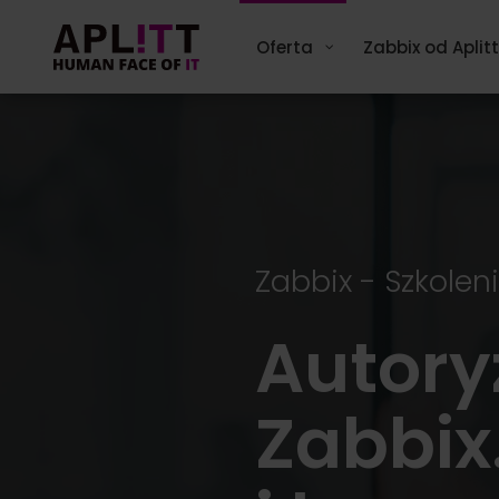
Skip
to
Oferta
Zabbix od Aplitt
content
Zabbix - Szkolen
Autory
Zabbix.