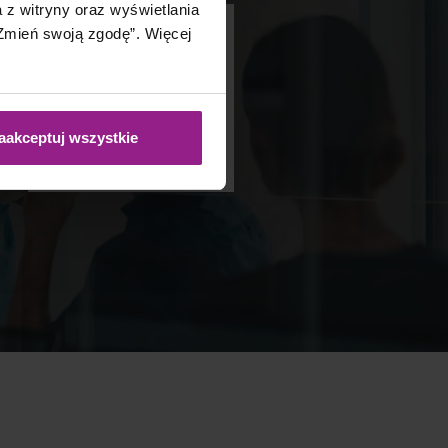
a z witryny oraz wyświetlania
mień swoją zgodę”. Więcej
6+
lat
aakceptuj wszystkie
doświadczenia