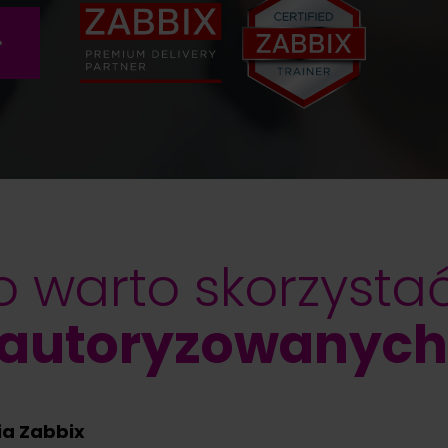
o warto skorzysta
 autoryzowanych
ia Zabbix