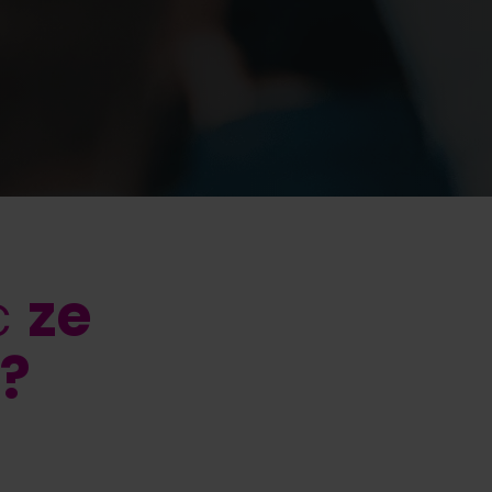
ć
ze
?