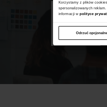
Korzystamy z plików cookies n
spersonalizowanych reklam.
90%
informacji w
polityce prywa
uczestników
poleca nasze
Odrzuć opcjonaln
szkolenia