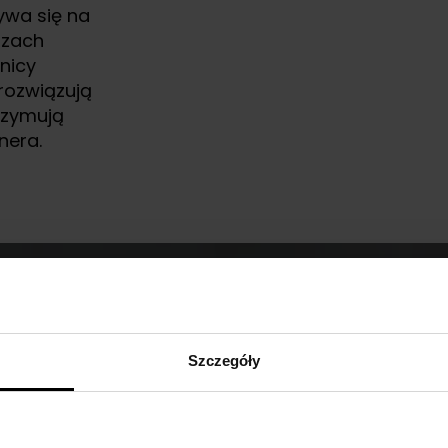
ywa się na
szach
nicy
 rozwiązują
rzymują
nera.
aszemu doświad
Szczegóły