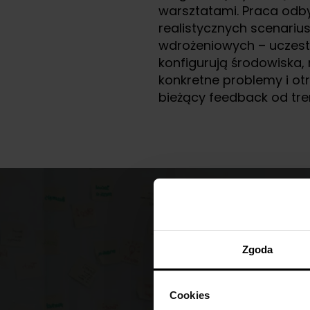
warsztatami. Praca odb
realistycznych scenariu
wdrożeniowych – uczest
konfigurują środowiska,
konkretne problemy i ot
bieżący feedback od tre
Zaufaj
n
Zgoda
Cookies