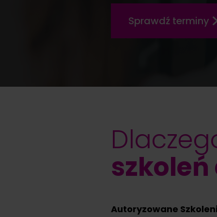
Sprawdź terminy
Dlaczeg
szkoleń
Autoryzowane Szkolen