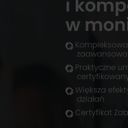
i komp
w moni
Kompleksowa 
zaawansowan
Praktyczne um
certyfikowan
Większa efekt
działań
Certyfikat Za