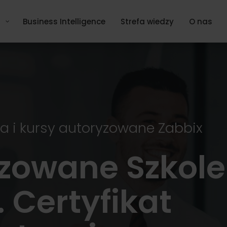
Business Intelligence
Strefa wiedzy
O nas
ia i kursy autoryzowane Zabbix
zowane Szkole
 Certyfikat