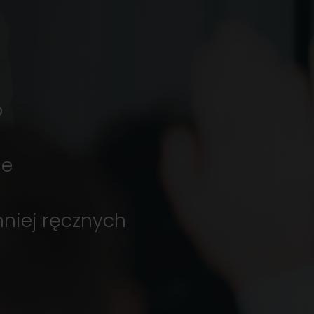
o
ie
niej ręcznych
e