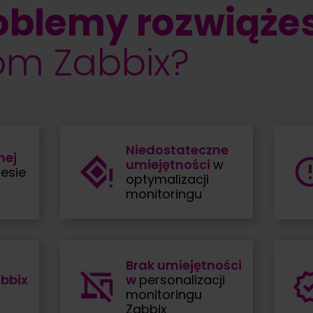
oblemy rozwiąże
om Zabbix?
Niedostateczne
nej
umiejętności
w
esie
optymalizacji
monitoringu
Brak umiejętności
abbix
w
personalizacji
monitoringu
Zabbix