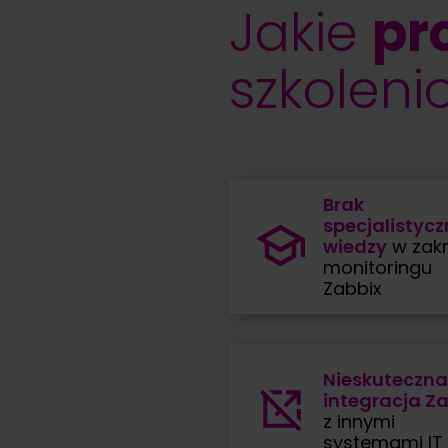
Jakie
pr
szkoleni
Brak
specjalistycz
wiedzy
w zakr
monitoringu
Zabbix
Nieskuteczna
integracja Z
z innymi
systemami IT