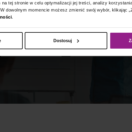
a tej stronie w celu optymalizacji jej treści, analizy korzystani
 W dowolnym momencie możesz zmienić swój wybór, klikając „Z
300+
50+
tności
.
przeszkolonych
przeprowadzonych
e
Dostosuj
Z
uczestników
szkoleń