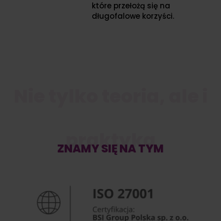
które przełożą się na
długofalowe korzyści.
Nie tylko teoria, ale i
praktyka
ZNAMY SIĘ NA TYM