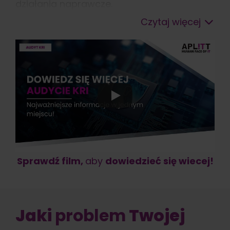
działania naprawcze.
Czytaj więcej
Sprawdź film,
aby
dowiedzieć się wiecej
!
Jaki
problem
Twojej