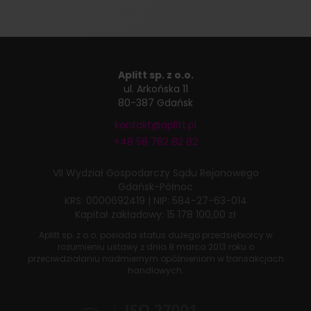
Aplitt sp. z o.o.
ul. Arkońska 11
80-387 Gdańsk
kontakt@aplitt.pl
+48 58 782 82 82
VII Wydział Gospodarczy
Sądu Rejonowego
Gdańsk-Północ
KRS: 0000692419
|
NIP: 584-27-63-014
Kapitał zakładowy: 15 178 100,00 zł
Aplitt sp. z o.o. posiada status dużego przedsiębiorcy w
rozumieniu ustawy z dnia
8 marca 2013 roku
o
przeciwdziałaniu nadmiernym opóźnieniom w transakcjach
handlowych.