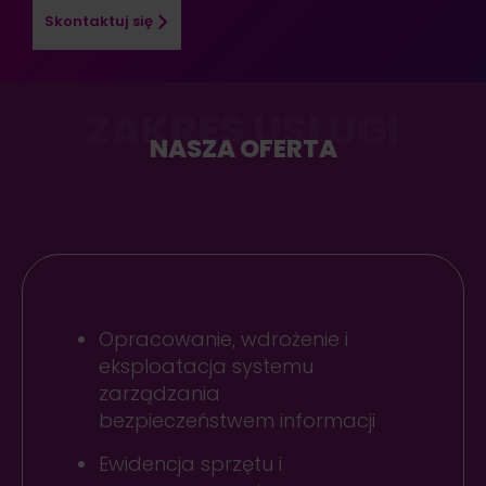
Skontaktuj się
ZAKRES USŁUGI
NASZA OFERTA
Opracowanie, wdrożenie i
eksploatacja systemu
zarządzania
bezpieczeństwem informacji
Ewidencja sprzętu i