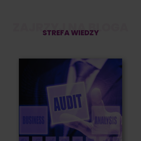
ZAJRZYJ NA BLOGA
STREFA WIEDZY