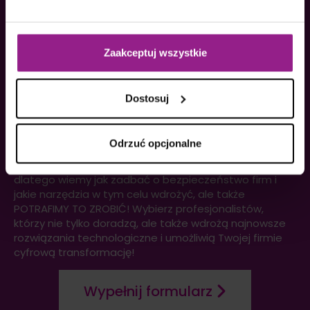
Zaakceptuj wszystkie
USŁUGI DODATKOWE
Dostosuj
Podstawą naszej działalności jest tworzenie
oprogramowania i kompleksowy outsourcing IT, które
pozwalają naszym klientom na Transformację
Odrzuć opcjonalne
Cyfrową. Od prawie 30 lat realizujemy te usługi m.in.
dla bardzo wymagającej branży finansowej. Właśnie
dlatego wiemy jak zadbać o bezpieczeństwo firm i
jakie narzędzia w tym celu wdrożyć, ale także
POTRAFIMY TO ZROBIĆ! Wybierz profesjonalistów,
którzy nie tylko doradzą, ale także wdrożą najnowsze
rozwiązania technologiczne i umożliwią Twojej firmie
cyfrową transformację!
Wypełnij formularz