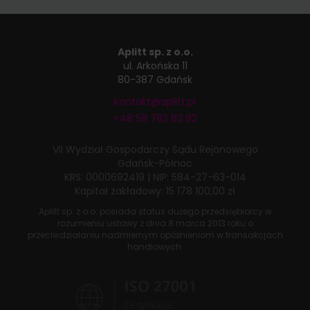
Aplitt sp. z o.o.
ul. Arkońska 11
80-387 Gdańsk
kontakt@aplitt.pl
+48 58 782 82 82
VII Wydział Gospodarczy
Sądu Rejonowego
Gdańsk-Północ
KRS: 0000692419
|
NIP: 584-27-63-014
Kapitał zakładowy: 15 178 100,00 zł
Aplitt sp. z o.o. posiada status dużego przedsiębiorcy w
rozumieniu ustawy z dnia
8 marca 2013 roku
o
przeciwdziałaniu nadmiernym opóźnieniom w transakcjach
handlowych.