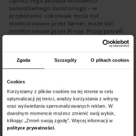
Oprócz tego posiada możliwości
samodzielnego monitoringu – w
przybliżeniu: cokolwiek może być
monitorowane przez Server, może być
monitorowane przez Proxy. Proxy potrafi
również zbuforować dane w przypadku
niedostępności łącza, dzięki czemu można
zminimalizować braki danych przy
Zgoda
Szczegóły
O plikach cookies
monitoringu lokalizacji wyposażonych w
słabe łącze.
Cookies
Co to jest Zabbix Java Gateway
Korzystamy z plików cookies na tej stronie w celu
optymalizacji jej treści, analizy korzystania z witryny
W przypadku chęci monitorowania aplikacji
oraz wyświetlania spersonalizowanych reklam. W
opartych o Javę, z pomocą może przyjść
dowolnym momencie możesz zmienić swój wybór,
dedykowana usługa oparta o Java
klikając „Zmień swoją zgodę”. Więcej informacji w
Management Extensions (JMX) – Zabbix
polityce prywatności
.
Java Gateway. Usługa może być