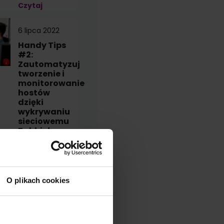
Czytaj
6 lipca 2022
Handy Tips
#2:
Zautomatyzuj
tworzenie i
monitorowanie
hostów
dzięki
wykrywaniu
sieciowemu
Zabbix!
Czytaj
O plikach cookies
yj nasze