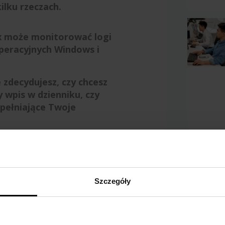
ilku rzeczach.
x może monitorować logi
peracyjnych Windows i
 zdecydujesz, czy chcesz
y wpis w dzienniku, czy
spełniające Twoje
torować dzienniki
emu Windows i zbierać
ce do poziomu, źródła
katora zdarzenia.
Szczegóły
Obejrz
ać zwrócenie całego
nnika lub po prostu
filmy:
zbę dopasowanych