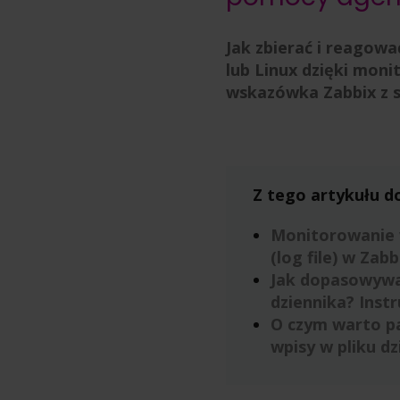
Jak zbierać i reagow
lub Linux dzięki moni
wskazówka Zabbix z se
Z tego artykułu do
Monitorowanie 
(log file) w Zabb
Jak dopasowywać
dziennika? Instr
O czym warto p
wpisy w pliku dz