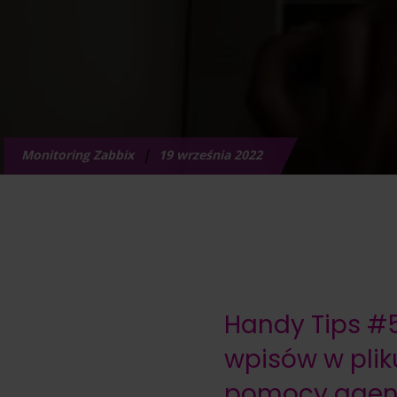
∣
Monitoring Zabbix
19 września 2022
Handy Tips #
wpisów w plik
pomocy agen