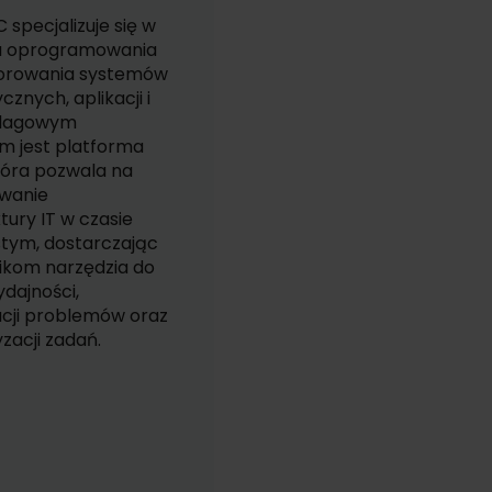
C specjalizuje się w
u oprogramowania
orowania systemów
cznych, aplikacji i
j flagowym
m jest platforma
tóra pozwala na
wanie
ktury IT w czasie
stym, dostarczając
ikom narzędzia do
ydajności,
acji problemów oraz
zacji zadań.