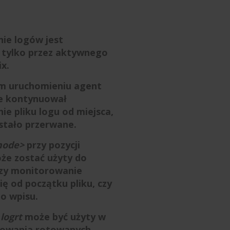
ie logów jest
 tylko przez aktywnego
x.
 uruchomieniu agent
ie kontynuował
e pliku logu od miejsca,
stało przerwane.
mode>
przy pozycji
że zostać użyty do
czy monitorowanie
ię od początku pliku, czy
o wpisu.
i
logrt
może być użyty w
rowania rotowanych