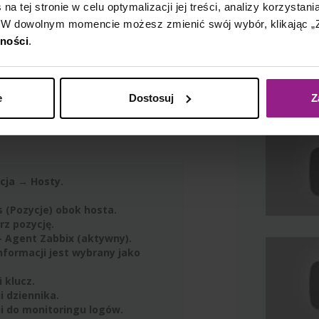
a tej stronie w celu optymalizacji jej treści, analizy korzystani
 W dowolnym momencie możesz zmienić swój wybór, klikając „Z
tności
.
 i zbierać wpisy w
e
Dostosuj
Z
acja → Hosty.
ms (Pozycje) obok hosta.
rz pozycję.
 – Agent Zabbix (aktywny).
informacji jest wybrany jako
i klucz.
i dziennika.
ji do monitoringu logów.