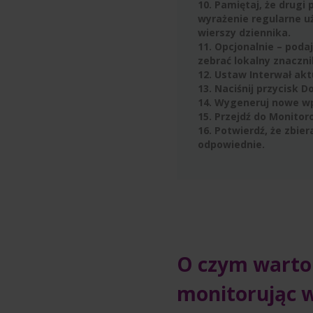
10. Pamiętaj, że drugi
wyrażenie regularne 
wierszy dziennika.
11. Opcjonalnie – poda
zebrać lokalny znaczni
12. Ustaw Interwał akt
13. Naciśnij przycisk D
14. Wygeneruj nowe wp
15. Przejdź do Monito
16. Potwierdź, że zbie
odpowiednie.
O czym warto
monitorując w