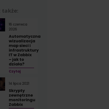
 także:
16 czerwca
2026
Automatyczna
wizualizacja
map sieci i
infrastruktury
IT w Zabbix
– jak to
działa?
Czytaj
14 lipca 2021
Skrypty
zewnętrzne
monitoringu
Zabbix