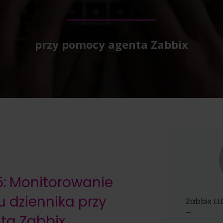
przy pomocy agenta Zabbix
5: Monitorowanie
u dziennika przy
Zabbix LL
—
ta Zabbix