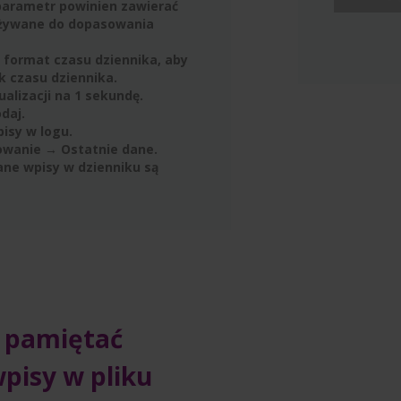
 parametr powinien zawierać
używane do dopasowania
j format czasu dziennika, aby
k czasu dziennika.
ualizacji na 1 sekundę.
odaj.
isy w logu.
rowanie → Ostatnie dane.
rane wpisy w dzienniku są
 pamiętać
pisy w pliku