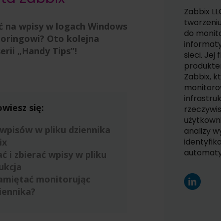
Zabbix LL
tworzeni
ać na wpisy w logach Windows
do monit
toringowi? Oto kolejna
informaty
rii „Handy Tips”!
sieci. Je
produkte
Zabbix, k
monitoro
infrastru
wiesz się:
rzeczywi
użytkown
wpisów w pliku dziennika
analizy w
ix
identyfik
automaty
 i zbierać wpisy w pliku
ukcja
amiętać monitorując
iennika?