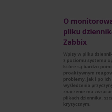
O monitorowa
pliku dziennika
Zabbix
Wpisy w pliku dzienn
z poziomu systemu ope
które są bardzo pom
proaktywnym reagowa
problemy, jak i po ich
wyśledzenia przyczyn
znaczenie ma zwraca
plikach dziennika, sz
krytycznym.