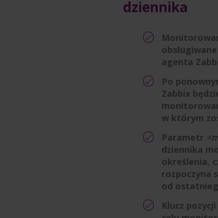
dziennika
Monitorowan
obsługiwane
agenta Zabbi
Po ponownym
Zabbix będz
monitorowani
w którym zo
Parametr
<
dziennika mo
określenia, 
rozpoczyna s
od ostatnieg
Klucz pozycj
celu monito