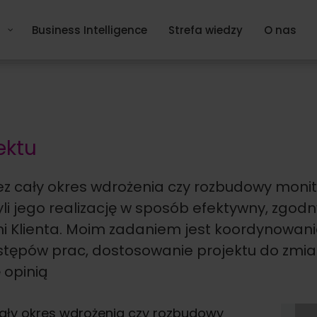
Business Intelligence
Strefa wiedzy
O nas
ektu
zez cały okres wdrożenia czy rozbudowy mon
zyli jego realizację w sposób efektywny, zg
 Klienta. Moim zadaniem jest koordynowani
tępów prac, dostosowanie projektu do zmian
ę opinią
cały okres wdrożenia czy rozbudowy