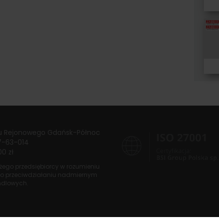
u Rejonowego
Gdańsk-Północ
7-63-014
00 zł
dużego przedsiębiorcy w rozumieniu
o przeciwdziałaniu nadmiernym
ndlowych.