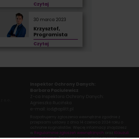
Czytaj
30 marca 2023
Krzysztof,
Programista
Czytaj
Inspektor Ochrony Danych:
Barbara Paciulewicz
Z-ca Inspektora Ochrony Danych:
Agnieszka Rucińska
e-mail:
iod@aplitt.pl
Rozpatrujemy zgłoszenia wewnętrzne zgodnie z
przepisami ustawy z dnia
14 czerwca 2024 roku
o
ochronie sygnalistów. Więcej informacji znajdziesz
w
Regulaminie zgłoszeń wewnętrznych
oraz
Klauzuli
informacyjnej
. Zgłoszenie wewnętrzne możesz