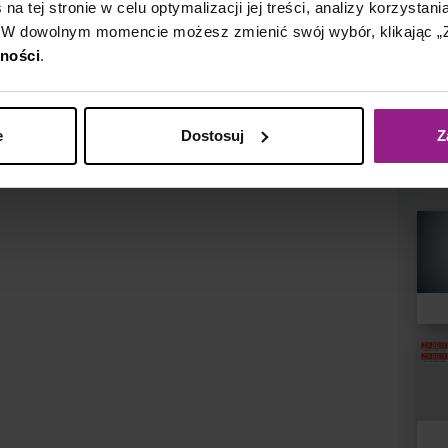
a tej stronie w celu optymalizacji jej treści, analizy korzystani
 W dowolnym momencie możesz zmienić swój wybór, klikając „Z
Mił
tności
.
Nap
e
Dostosuj
Z
Zo