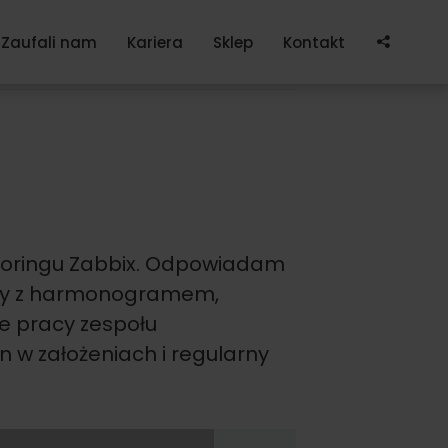
Po
Zaufali nam
Kariera
Sklep
Kontakt
itoringu Zabbix. Odpowiadam
odny z harmonogramem,
e pracy zespołu
 w założeniach i regularny