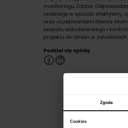
monitoringu Zabbix. Odpowiadam 
realizację w sposób efektywny
oraz oczekiwaniami Klienta. Moi
zespołu wdrożeniowego i kontro
projektu do zmian w założeniach i
Podziel się opinią
Zgoda
Cookies