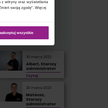
a z witryny oraz wyświetlania
mień swoją zgodę”. Więcej
ek
isz do mnie:
aakceptuj wszystkie
bacz również
30 marca 2023
Albert, Starszy
administrator
Czytaj
30 marca 2023
Mateusz,
Starszy
administrator