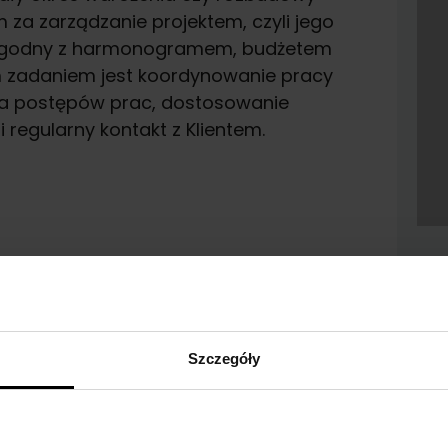
za zarządzanie projektem, czyli jego
, zgodny z harmonogramem, budżetem
m zadaniem jest koordynowanie pracy
la postępów prac, dostosowanie
 regularny kontakt z Klientem.
Spe
doś
abs
pod
Mar
Szczegóły
Głó
Pry
sia
Re