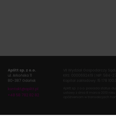
Aplitt sp. z o.o.
VII Wydział Gospodarczy
Sąd
ul. Arkońska 11
KRS: 0000692419
|
NIP: 584-2
80-387 Gdańsk
Kapitał zakładowy: 15 178 100,
Aplitt sp. z o.o. posiada status 
kontakt@aplitt.pl
ustawy z dnia
8 marca 2013 roku
+48 58 782 82 82
opóźnieniom w transakcjach ha