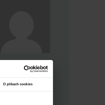
cjalista SEO z bagażem
wiadczeń w sprzedaży B2B.
olwentka studiów
yplomowych na kierunku
keting Internetowy w Szkole
O plikach cookies
wnej Handlowej w Warszawie.
watnie fanka audiobooków,
tkówki i podcastów true crime.
nata