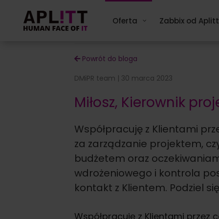
Skip
to
Oferta
Zabbix od Aplitt
content
Powrót do bloga
DMiPR team | 30 marca 2023
Miłosz, Kierownik proj
Współpracuję z Klientami pr
za zarządzanie projektem, c
budżetem oraz oczekiwaniami
wdrożeniowego i kontrola pos
kontakt z Klientem. Podziel si
Współpracuję z Klientami przez 