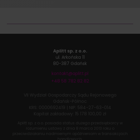
Aplitt sp. z o.o.
ul. Arkońska 11
80-387 Gdańsk
kontakt@aplitt.pl
+48 58 782 82 82
VII Wydział Gospodarczy
Sądu Rejonowego
Gdańsk-Północ
KRS: 0000692419
|
NIP: 584-27-63-014
Kapitał zakładowy: 15 178 100,00 zł
Aplitt sp. z o.o. posiada status dużego przedsiębiorcy w
rozumieniu ustawy z dnia
8 marca 2013 roku
o
przeciwdziałaniu nadmiernym opóźnieniom w transakcjach
handlowych.