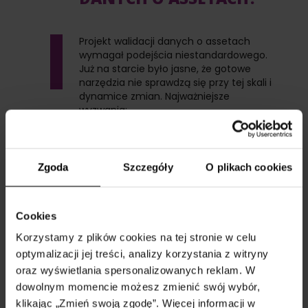
Projekt walidacji danych o assetach
wymagał podejścia niestandardowego.
Już na starcie było jasne, że gotowe
narzędzia nie sprawdzą się przy tej skali i
dynamice zmian. Najważniejsze
wyzwania:
Brak jednego
wiarygodnego źródła
danych
– informacje były
Zgoda
Szczegóły
O plikach cookies
rozproszone, a część z
nich wprowadzano ręcznie,
co wymagało
Cookies
dodatkowych
mechanizmów weryfikacji.
Korzystamy z plików cookies na tej stronie w celu
optymalizacji jej treści, analizy korzystania z witryny
Zmienny zakres
oraz wyświetlania spersonalizowanych reklam. W
projektu
– w trakcie prac
pojawiały się kolejne
dowolnym momencie możesz zmienić swój wybór,
potrzeby, np. nowe pola do
klikając „Zmień swoją zgodę”. Więcej informacji w