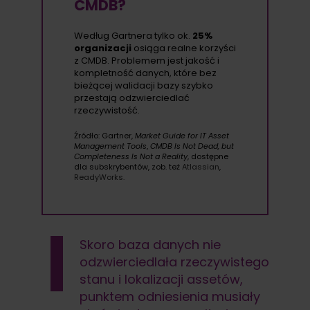
CMDB?
Według Gartnera tylko ok.
25%
organizacji
osiąga realne korzyści
z CMDB. Problemem jest jakość i
kompletność danych, które bez
bieżącej walidacji bazy szybko
przestają odzwierciedlać
rzeczywistość.
Źródło: Gartner,
Market Guide for IT Asset
Management Tools
,
CMDB Is Not Dead, but
Completeness Is Not a Reality
, dostępne
dla subskrybentów, zob. też
Atlassian
,
ReadyWorks.
Skoro baza danych nie
odzwierciedlała rzeczywistego
stanu i lokalizacji assetów,
punktem odniesienia musiały