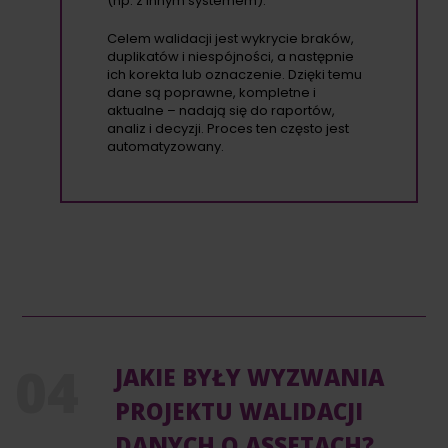
(np. z innym systemem).
Celem walidacji jest wykrycie braków,
duplikatów i niespójności, a następnie
ich korekta lub oznaczenie. Dzięki temu
dane są poprawne, kompletne i
aktualne – nadają się do raportów,
analiz i decyzji. Proces ten często jest
automatyzowany.
JAKIE BYŁY WYZWANIA
PROJEKTU WALIDACJI
DANYCH O ASSETACH?