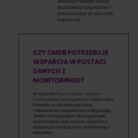
walidacji musiała zostać
zbudowana od podstaw i
dostosowana do specyfiki
organizacji.
CZY CMDB POTRZEBUJE
WSPARCIA W POSTACI
DANYCH Z
MONITORINGU?
W raporcie
The Forrester Guide to
Configuration Management
z 2024 roku,
Forrester podkreśla potrzebę
odświeżenia zarządzania konfiguracją
(Refine Configuration Management),
czyli łączenia statycznych rejestrów z
danymi pochodzącymi z monitoringu i
discovery.