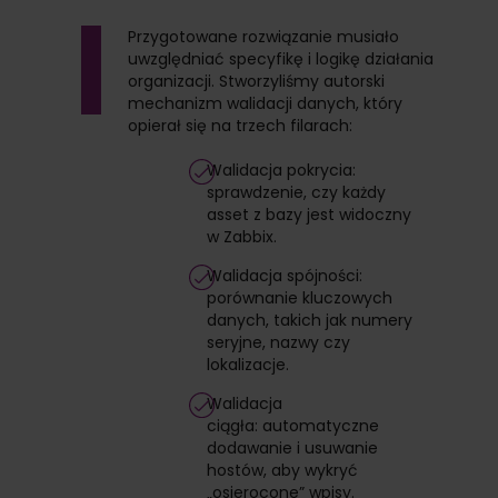
Przygotowane rozwiązanie musiało
uwzględniać specyfikę i logikę działania
organizacji. Stworzyliśmy autorski
mechanizm walidacji danych, który
opierał się na trzech filarach:
Walidacja pokrycia:
sprawdzenie, czy każdy
asset z bazy jest widoczny
w Zabbix.
Walidacja spójności:
porównanie kluczowych
danych, takich jak numery
seryjne, nazwy czy
lokalizacje.
Walidacja
ciągła: automatyczne
dodawanie i usuwanie
hostów, aby wykryć
„osierocone” wpisy.