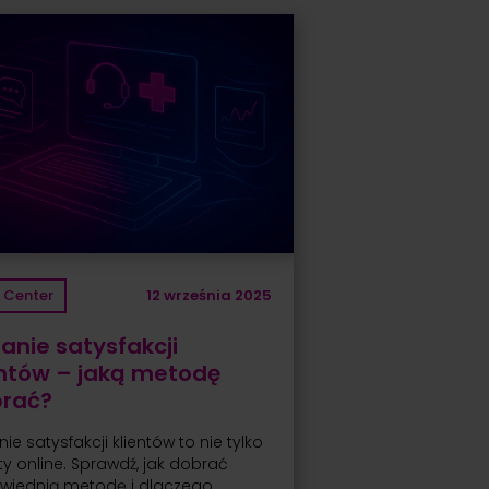
l Center
12 września 2025
anie satysfakcji
entów – jaką metodę
rać?
ie satysfakcji klientów to nie tylko
ty online. Sprawdź, jak dobrać
wiednią metodę i dlaczego