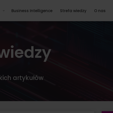
Business Intelligence
Strefa wiedzy
O nas
 wiedzy
kich artykułów