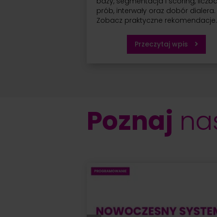
bazy, segmentacja i scoring, liczb
prób, interwały oraz dobór dialera.
Zobacz praktyczne rekomendacje
Przeczytaj wpis
Poznaj
nas