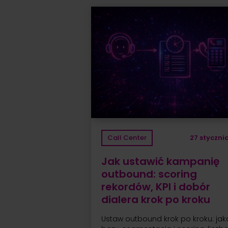
Call Center
27 styczni
Jak ustawić kampanię
outbound: scoring
rekordów, KPI i dobór
dialera krok po kroku
Ustaw outbound krok po kroku: jak