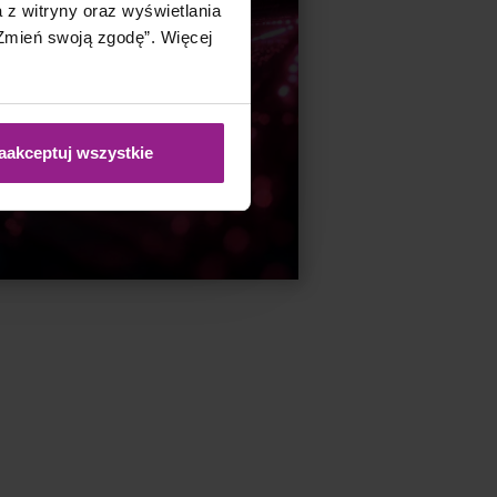
a z witryny oraz wyświetlania
mień swoją zgodę”. Więcej
Zapisz się do
naszego
newslettera!
aakceptuj wszystkie
Zapisz się!