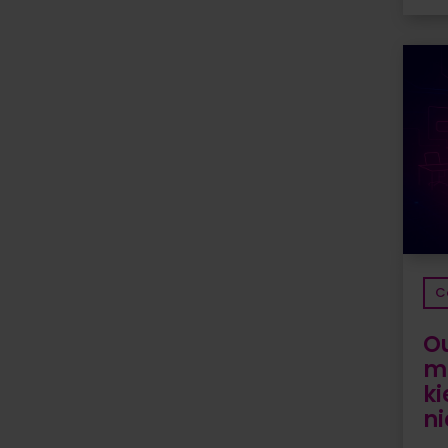
C
Ou
me
ki
n