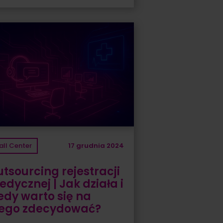
all Center
17 grudnia 2024
tsourcing rejestracji
dycznej | Jak działa i
edy warto się na
iego zdecydować?