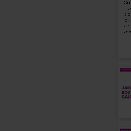
Out
now
pla
jak
kie
zd