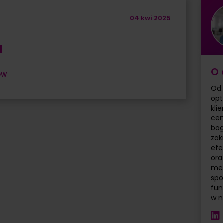
04 kwi 2025
a
O 
ów
Od 
opt
kli
cen
bog
zak
efe
ora
med
spo
fun
w n