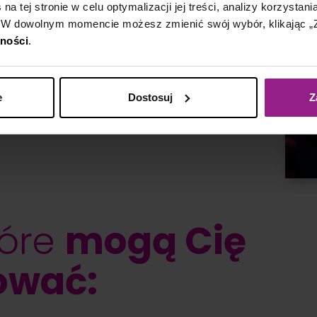
a tej stronie w celu optymalizacji jej treści, analizy korzystani
 W dowolnym momencie możesz zmienić swój wybór, klikając „Z
tności
.
e
Dostosuj
Z
tóre
mogą Cię
ować: