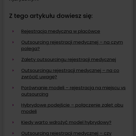
Z tego artykułu dowiesz się:
Rejestracja medyczna w placówce
Outsourcing rejestracji medycznej – na czym
polega?
Zalety outsourcingu rejestracji medycznej
Outsourcingu rejestracji medycznej – na co
zwrócić uwagę?
Porównanie modeli – rejestracja na miejscu vs
outsourcing
Hybrydowe podejście – połączenie zalet obu
modeli
Kiedy warto wdrożyć model hybrydowy?
Outsourcing rejestracji medycznej – czy