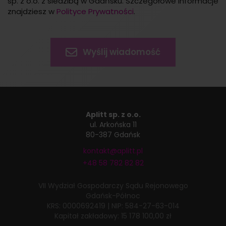
sp. z o.o. z siedzibą w Gdańsku. Szczegółowe informacje
znajdziesz w
Polityce Prywatności
.
Aplitt sp. z o.o.
ul. Arkońska 11
80-387 Gdańsk
kontakt@aplitt.pl
+48 58 782 82 82
VII Wydział Gospodarczy
Sądu Rejonowego
Gdańsk-Północ
KRS: 0000692419
|
NIP: 584-27-63-014
Kapitał zakładowy: 15 178 100,00 zł