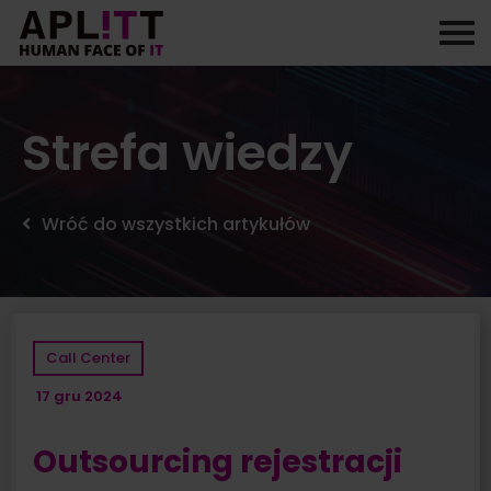
Skip
to
content
Strefa wiedzy
Wróć do wszystkich artykułów
Call Center
17 gru 2024
Outsourcing rejestracji