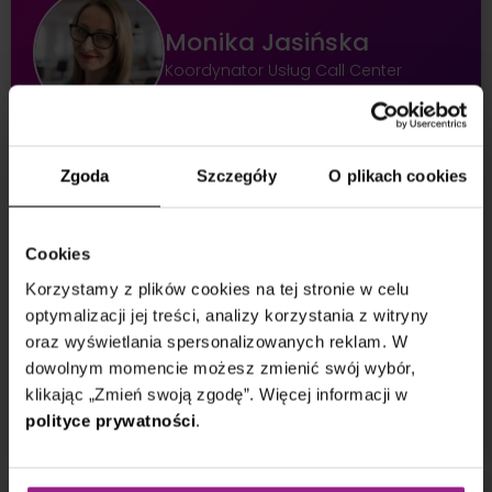
Monika Jasińska
Koordynator Usług Call Center
O autorze
Zgoda
Szczegóły
O plikach cookies
Od lat specjalizuje się w zarządzaniu i optymalizowaniu
procesów obsługi klientów w ramach telefonicznych
centrów obsługi. Dzięki swojemu bogatemu
Cookies
doświadczeniu, wiedzy w zakresie organizacji pracy i
Korzystamy z plików cookies na tej stronie w celu
efektywnym zarządzaniu w call center oraz
optymalizacji jej treści, analizy korzystania z witryny
zrozumieniu specyfiki branży medycznej, dzieli się
cennymi spostrzeżeniami na temat funkcjonowania i
oraz wyświetlania spersonalizowanych reklam. W
znaczenia call center w nowoczesnej opiece
dowolnym momencie możesz zmienić swój wybór,
zdrowotnej.
klikając „Zmień swoją zgodę”. Więcej informacji w
polityce prywatności
.
Porozmawiajmy na LinkedIn