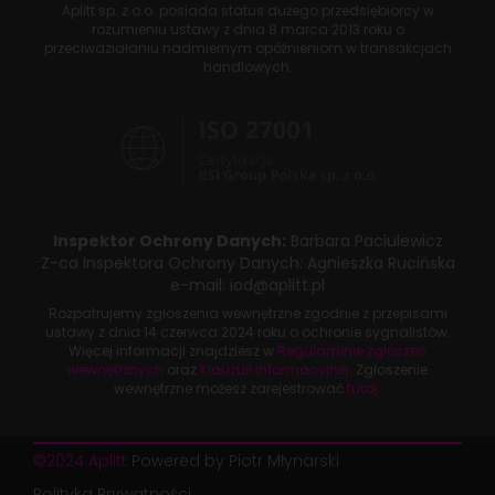
Aplitt sp. z o.o. posiada status dużego przedsiębiorcy w
rozumieniu ustawy z dnia
8 marca 2013 roku
o
przeciwdziałaniu nadmiernym opóźnieniom w transakcjach
handlowych.
Inspektor Ochrony Danych:
Barbara Paciulewicz
Z-ca Inspektora Ochrony Danych:
Agnieszka Rucińska
e-mail:
iod@aplitt.pl
Rozpatrujemy zgłoszenia wewnętrzne zgodnie z przepisami
ustawy z dnia
14 czerwca 2024 roku
o ochronie sygnalistów.
Więcej informacji znajdziesz w
Regulaminie zgłoszeń
wewnętrznych
oraz
Klauzuli informacyjnej
. Zgłoszenie
wewnętrzne możesz zarejestrować
tutaj
.
©2024 Aplitt
Powered by Piotr Młynarski
Polityka Prywatności