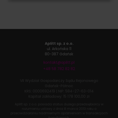
Aplitt sp. z o.o.
ul. Arkońska 11
80-387 Gdańsk
kontakt@aplitt.pl
+48 58 782 82 82
VII Wydział Gospodarczy
Sądu Rejonowego
Gdańsk-Północ
KRS: 0000692419
|
NIP: 584-27-63-014
Kapitał zakładowy: 15 178 100,00 zł
Aplitt sp. z o.o. posiada status dużego przedsiębiorcy w
rozumieniu ustawy z dnia
8 marca 2013 roku
o
przeciwdziałaniu nadmiernym opóźnieniom w transakcjach
handlowych.