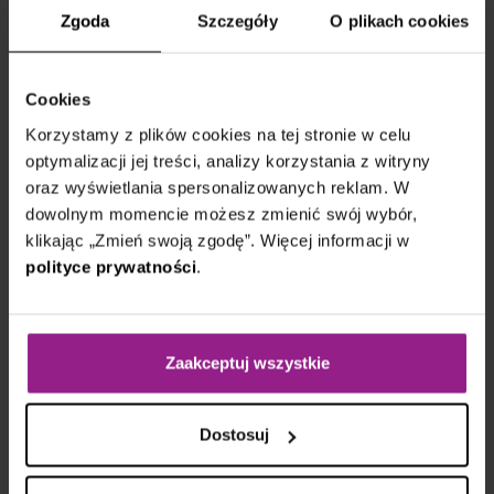
Handlowej w Warszawie. Prywatnie fanka
Zgoda
Szczegóły
O plikach cookies
audiobooków, siatkówki i podcastów true crime.
Renata
Cookies
Miłek
Korzystamy z plików cookies na tej stronie w celu
Napisz do mnie:
optymalizacji jej treści, analizy korzystania z witryny
oraz wyświetlania spersonalizowanych reklam. W
Zobacz również
dowolnym momencie możesz zmienić swój wybór,
klikając „Zmień swoją zgodę”. Więcej informacji w
polityce prywatności
.
27 sierpnia 2024
Niebywałym atutem firmy jest
budowanie i utrzymywanie dobrych
Zaakceptuj wszystkie
relacji we współpracy.
Czytaj
Dostosuj