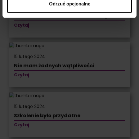
Odrzuć opcjonalne
15 lutego 2024
„W końcu szkolenie, które tłumaczy
Czytaj
15 lutego 2024
Nie mam żadnych wątpliwości
Czytaj
15 lutego 2024
Szkolenie było przydatne
Czytaj