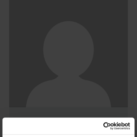
Specjalista SEO z bagażem doświadczeń w sprzedaży
B2B. absolwentka studiów podyplomowych na
kierunku Marketing Internetowy w Szkole Głównej