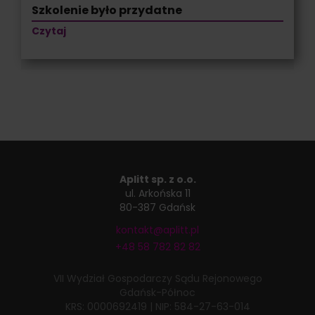
Szkolenie było przydatne
Czytaj
Aplitt sp. z o.o.
ul. Arkońska 11
80-387 Gdańsk
kontakt@aplitt.pl
+48 58 782 82 82
VII Wydział Gospodarczy
Sądu Rejonowego
Gdańsk-Północ
KRS: 0000692419
|
NIP: 584-27-63-014