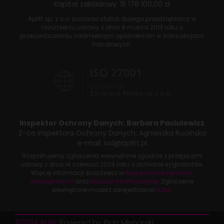
Kapitał zakładowy: 15 178 100,00 zł
Aplitt sp. z o.o. posiada status dużego przedsiębiorcy w
rozumieniu ustawy z dnia
8 marca 2013 roku
o
przeciwdziałaniu nadmiernym opóźnieniom w transakcjach
handlowych.
Inspektor Ochrony Danych:
Barbara Paciulewicz
Z-ca Inspektora Ochrony Danych:
Agnieszka Rucińska
e-mail:
iod@aplitt.pl
Rozpatrujemy zgłoszenia wewnętrzne zgodnie z przepisami
ustawy z dnia
14 czerwca 2024 roku
o ochronie sygnalistów.
Więcej informacji znajdziesz w
Regulaminie zgłoszeń
wewnętrznych
oraz
Klauzuli informacyjnej
. Zgłoszenie
wewnętrzne możesz zarejestrować
tutaj
.
©2024 Aplitt
Powered by Piotr Młynarski