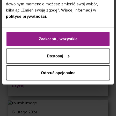
dowolnym momencie możesz zmienić swój wybór,
Zobacz również
klikając „Zmień swoją zgodę”. Więcej informacji w
polityce prywatności
.
15 lutego 2024
„W końcu szkolenie, które tłumaczy
Zaakceptuj wszystkie
Czytaj
Dostosuj
15 lutego 2024
Odrzuć opcjonalne
Nie mam żadnych wątpliwości
Czytaj
15 lutego 2024