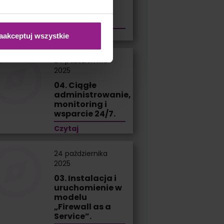
rozwoju –
zawsze na
bieżąco.
Czytaj
aakceptuj wszystkie
24 października
2025
04. Ciągłe
administrowanie,
monitoring i
wsparcie 24/7.
Czytaj
24 października
2025
03. Instalacja i
uruchomienie w
modelu
„Firewall as a
Service”.