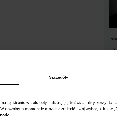
Łuk
| M
Szczegóły
Zo
a tej stronie w celu optymalizacji jej treści, analizy korzystani
 W dowolnym momencie możesz zmienić swój wybór, klikając „Z
tności
.