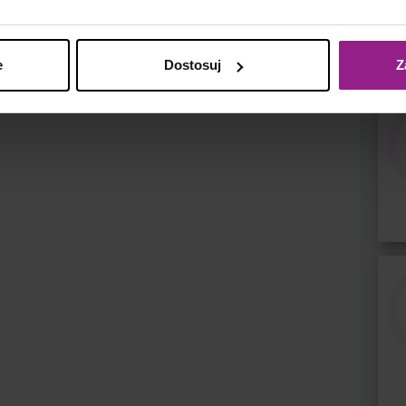
e
Dostosuj
Z