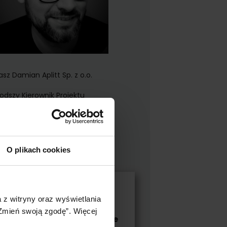
asz Damian Aplitt Sp. z o.o.
łodszy Kierownik Projektu
O plikach cookies
bacz również
24 października
2025
a z witryny oraz wyświetlania
05. Raporty i
mień swoją zgodę”. Więcej
rekomendacje