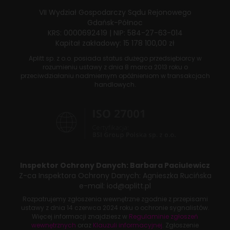
VII Wydział Gospodarczy
Sądu Rejonowego
Gdańsk-Północ
KRS: 0000692419
|
NIP: 584-27-63-014
Kapitał zakładowy: 15 178 100,00 zł
Aplitt sp. z o.o. posiada status dużego przedsiębiorcy w
rozumieniu ustawy z dnia
8 marca 2013 roku
o
przeciwdziałaniu nadmiernym opóźnieniom w transakcjach
handlowych.
Inspektor Ochrony Danych:
Barbara Paciulewicz
Z-ca Inspektora Ochrony Danych:
Agnieszka Rucińska
e-mail:
iod@aplitt.pl
Rozpatrujemy zgłoszenia wewnętrzne zgodnie z przepisami
ustawy z dnia
14 czerwca 2024 roku
o ochronie sygnalistów.
Więcej informacji znajdziesz w
Regulaminie zgłoszeń
wewnętrznych
oraz
Klauzuli informacyjnej
. Zgłoszenie