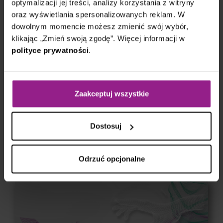
optymalizacji jej treści, analizy korzystania z witryny
Transformacja Cyfrowa redefiniuje
oraz wyświetlania spersonalizowanych reklam. W
Czytaj
dowolnym momencie możesz zmienić swój wybór,
klikając „Zmień swoją zgodę”. Więcej informacji w
polityce prywatności
.
Zaakceptuj wszystkie
10 maja 2023
Dostosuj
Transformacja Cyfrowa to wielka zmiana
Czytaj
Odrzuć opcjonalne