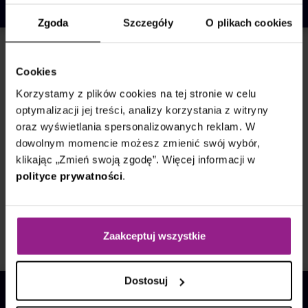
Zgoda
Szczegóły
O plikach cookies
Call Center
Cookies
17 grudnia 2024
Korzystamy z plików cookies na tej stronie w celu
Outsourcing rejestracji medycznej | Jak
optymalizacji jej treści, analizy korzystania z witryny
działa i kiedy warto się na niego
oraz wyświetlania spersonalizowanych reklam. W
zdecydować?
dowolnym momencie możesz zmienić swój wybór,
klikając „Zmień swoją zgodę”. Więcej informacji w
Outsourcing rejestracji medycznej to nowoczesne
polityce prywatności
.
rozwiązanie dla placówek medycznych. Dowiedz się, jak
działa, jakie przynosi korzyści i kiedy warto się na niego
zdecydować!
Zaakceptuj wszystkie
Przeczytaj wpis
Dostosuj