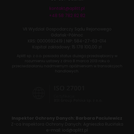
kontakt@aplitt.pl
+48 58 782 82 82
VII Wydział Gospodarczy
Sądu Rejonowego
Gdańsk-Północ
KRS: 0000692419
|
NIP: 584-27-63-014
Kapitał zakładowy: 15 178 100,00 zł
Aplitt sp. z o.o. posiada status dużego przedsiębiorcy w
rozumieniu ustawy z dnia
8 marca 2013 roku
o
przeciwdziałaniu nadmiernym opóźnieniom w transakcjach
handlowych.
Inspektor Ochrony Danych:
Barbara Paciulewicz
Z-ca Inspektora Ochrony Danych:
Agnieszka Rucińska
e-mail:
iod@aplitt.pl