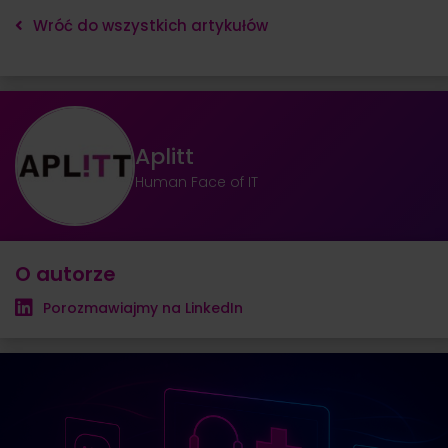
Wróć do wszystkich artykułów
Aplitt
Human Face of IT
O autorze
Porozmawiajmy na LinkedIn