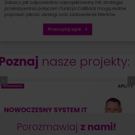
Zobacz, jak odpowiednio zaprojektowany IVR, strategia
przekazywania połączeń i funkcja CallBack mogą realnie
poprawić jakość obsługi oraz zadowolenie klientów.
Przeczytaj wpis
Poznaj
nasze projekty:
Porozmawiaj
z nami!