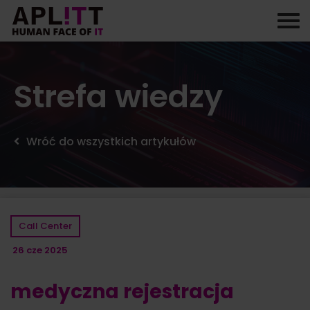
Skip
to
content
Strefa wiedzy
Wróć do wszystkich artykułów
Call Center
26 cze 2025
medyczna rejestracja