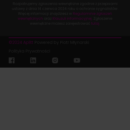
Rozpatrujemy zgłoszenia wewnętrzne zgodnie z przepisami
ustawy z dnia
14 czerwca 2024 roku
o ochronie sygnalistów.
Więcej informacji znajdziesz w
Regulaminie zgłoszeń
wewnętrznych
oraz
Klauzuli informacyjnej
. Zgłoszenie
wewnętrzne możesz zarejestrować
tutaj
.
©2024 Aplitt
Powered by Piotr Młynarski
Polityka Prywatności