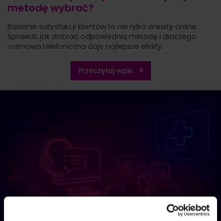
metodę wybrać?
Badanie satysfakcji klientów to nie tylko ankiety online.
Sprawdź, jak dobrać odpowiednią metodę i dlaczego
rozmowa telefoniczna daje najlepsze efekty.
Przeczytaj wpis