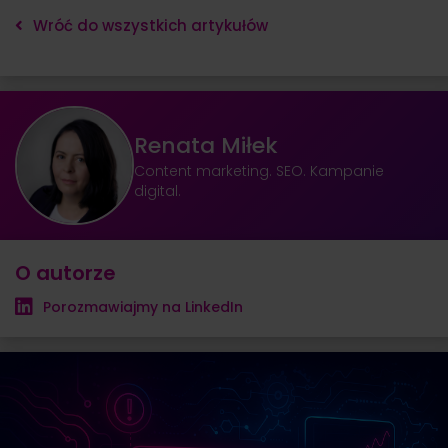
Wróć do wszystkich artykułów
Renata Miłek
Content marketing. SEO. Kampanie
digital.
O autorze
Porozmawiajmy na LinkedIn