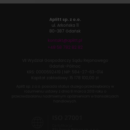
Aplitt sp. z o.o.
ul. Arkońska 11
80-387 Gdańsk
kontakt@aplitt.pl
+48 58 782 82 82
VII Wydział Gospodarczy
Sądu Rejonowego
Gdańsk-Północ
KRS: 0000692419
|
NIP: 584-27-63-014
Kapitał zakładowy: 15 178 100,00 zł
Aplitt sp. z o.o. posiada status dużego przedsiębiorcy w
rozumieniu ustawy z dnia
8 marca 2013 roku
o
przeciwdziałaniu nadmiernym opóźnieniom w transakcjach
handlowych.