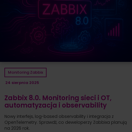
Monitoring Zabbix
24 sierpnia 2025
Zabbix 8.0. Monitoring sieci i OT,
automatyzacja i observability
Nowy interfejs, log-based observability i integracja z
OpenTelemetry. Sprawdź, co deweloperzy Zabbixa planują
na 2026 rok.