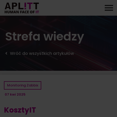
Skip
to
content
Strefa wiedzy
Wróć do wszystkich artykułów
Monitoring Zabbix
07 kwi 2025
KosztyIT