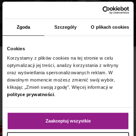
Zgoda
Szczegóły
O plikach cookies
Cookies
Monitoring Zabbix
Korzystamy z plików cookies na tej stronie w celu
optymalizacji jej treści, analizy korzystania z witryny
8 maja 2021
oraz wyświetlania spersonalizowanych reklam. W
dowolnym momencie możesz zmienić swój wybór,
Monitoring Baz Danych w Zabbix
klikając „Zmień swoją zgodę”. Więcej informacji w
Jak przygotować serwer i obserwować dane.
polityce prywatności
.
Przeczytaj wpis
Zaakceptuj wszystkie