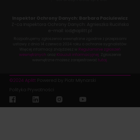
Inspektor Ochrony Danych:
Barbara Paciulewicz
Z-ca Inspektora Ochrony Danych:
Agnieszka Rucińska
e-mail:
iod@aplitt.pl
Rozpatrujemy zgłoszenia wewnętrzne zgodnie z przepisami
ustawy z dnia
14 czerwca 2024 roku
o ochronie sygnalistów.
Więcej informacji znajdziesz w
Regulaminie zgłoszeń
wewnętrznych
oraz
Klauzuli informacyjnej
. Zgłoszenie
wewnętrzne możesz zarejestrować
tutaj
.
©2024 Aplitt
Powered by Piotr Młynarski
Polityka Prywatności