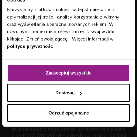
ul. Arkońska 11
80-387 Gdańsk
Korzystamy z plików cookies na tej stronie w celu
kontakt@aplitt.pl
optymalizacji jej treści, analizy korzystania z witryny
+48 58 782 82 82
oraz wyświetlania spersonalizowanych reklam. W
dowolnym momencie możesz zmienić swój wybór,
VII Wydział Gospodarczy
Sądu Rejonowego
klikając „Zmień swoją zgodę”. Więcej informacji w
Gdańsk-Północ
polityce prywatności
.
KRS: 0000692419
|
NIP: 584-27-63-014
Kapitał zakładowy: 15 178 100,00 zł
Aplitt sp. z o.o. posiada status dużego przedsiębiorcy w
rozumieniu ustawy z dnia
8 marca 2013 roku
o
Zaakceptuj wszystkie
przeciwdziałaniu nadmiernym opóźnieniom w transakcjach
handlowych.
Dostosuj
Odrzuć opcjonalne
Inspektor Ochrony Danych:
Barbara Paciulewicz
Z-ca Inspektora Ochrony Danych:
Agnieszka Rucińska