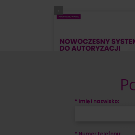
P
* Imię i nazwisko:
* Numer telefonu: