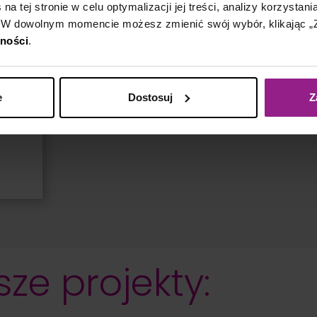
statystykami i koniecznie – przykładami
nie j
a tej stronie w celu optymalizacji jej treści, analizy korzystani
 z
z życia wziętymi!
 W dowolnym momencie możesz zmienić swój wybór, klikając „Z
tności
.
e
Przeczytaj wpis
nce
 i
ać,
e
Dostosuj
Z
 i
wszej
ze projekty: