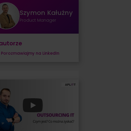
Szymon Kałużny
Product Manager
autorze
Porozmawiajmy na LinkedIn