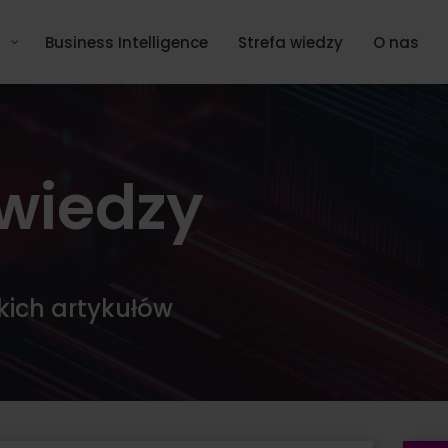
Business Intelligence
Strefa wiedzy
O nas
 wiedzy
kich artykułów