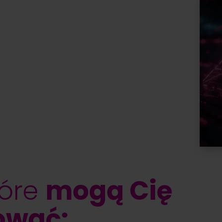
tóre
mogą Cię
ować: