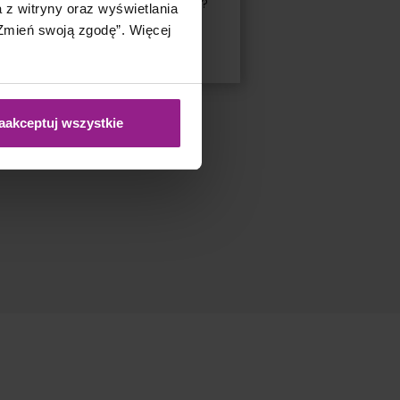
est już wyborem, a koniecznością?
a z witryny oraz wyświetlania
mień swoją zgodę”. Więcej
Przeczytaj wpis
aakceptuj wszystkie