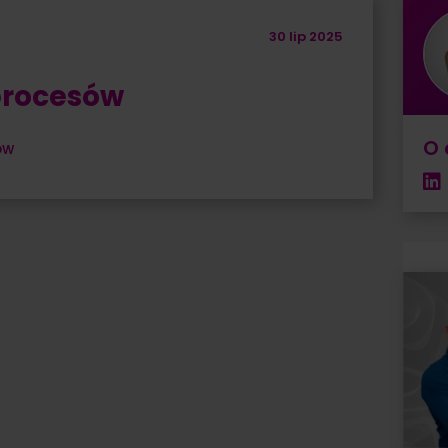
30 lip 2025
procesów
O 
ów