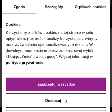
Zgoda
Szczegóły
O plikach cookies
Cookies
Korzystamy z plików cookies na tej stronie w celu
Monitoring Zabbix
optymalizacji jej treści, analizy korzystania z witryny
oraz wyświetlania spersonalizowanych reklam. W
6 grudnia 2023
dowolnym momencie możesz zmienić swój wybór,
Jak Zabbix rozwiązuje problemy z
klikając „Zmień swoją zgodę”. Więcej informacji w
polityce prywatności
.
utrzymaniem infrastruktury krytycznej w
bankowości
Jak utrzymać rekomendowany poziom dostępności usług
Zaakceptuj wszystkie
bez dużych nakładów finansowych?
Przeczytaj wpis
Dostosuj