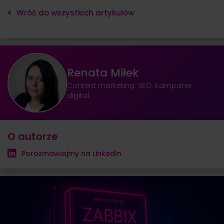
Wróć do wszystkich artykułów
Renata Miłek
Content marketing. SEO. Kampanie
digital.
O autorze
Porozmawiajmy na LinkedIn