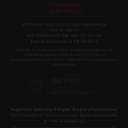
kontakt@aplitt.pl
+48 58 782 82 82
VII Wydział Gospodarczy
Sądu Rejonowego
Gdańsk-Północ
KRS: 0000692419
|
NIP: 584-27-63-014
Kapitał zakładowy: 15 178 100,00 zł
Aplitt sp. z o.o. posiada status dużego przedsiębiorcy w
rozumieniu ustawy z dnia
8 marca 2013 roku
o
przeciwdziałaniu nadmiernym opóźnieniom w transakcjach
handlowych.
Inspektor Ochrony Danych:
Barbara Paciulewicz
Z-ca Inspektora Ochrony Danych:
Agnieszka Rucińska
e-mail:
iod@aplitt.pl