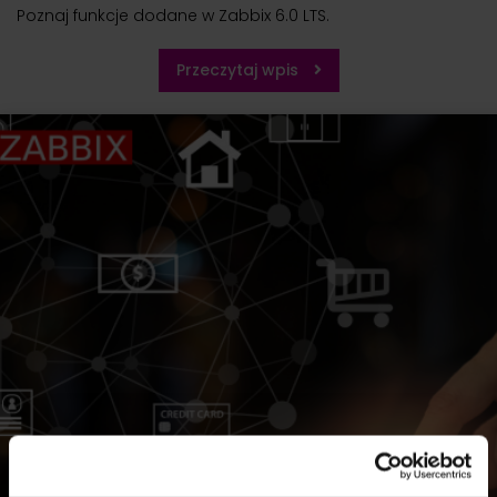
Poznaj funkcje dodane w Zabbix 6.0 LTS.
Przeczytaj wpis