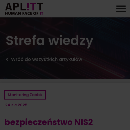
Skip
to
content
Strefa wiedzy
Wróć do wszystkich artykułów
Monitoring Zabbix
24 sie 2025
bezpieczeństwo NIS2