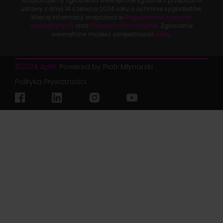
Rozpatrujemy zgłoszenia wewnętrzne zgodnie z przepisami
ustawy z dnia
14 czerwca 2024 roku
o ochronie sygnalistów.
Więcej informacji znajdziesz w
Regulaminie zgłoszeń
wewnętrznych
oraz
Klauzuli informacyjnej
. Zgłoszenie
wewnętrzne możesz zarejestrować
tutaj
.
©2024 Aplitt
Powered by Piotr Młynarski
Polityka Prywatności