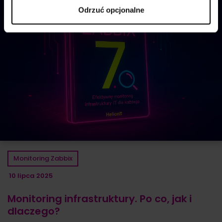
Odrzuć opcjonalne
Monitoring Zabbix
10 lipca 2025
Monitoring infrastruktury. Po co, jak i
dlaczego?