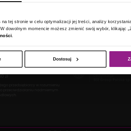
a tej stronie w celu optymalizacji jej treści, analizy korzystani
 W dowolnym momencie możesz zmienić swój wybór, klikając „Z
tności
.
e
Dostosuj
Z
u Rejonowego
Gdańsk-Północ
7-63-014
00 zł
dużego przedsiębiorcy w rozumieniu
o przeciwdziałaniu nadmiernym
ndlowych.