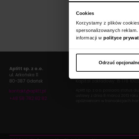
Cookies
Korzystamy z plików cookies n
spersonalizowanych reklam.
informacji w
polityce prywa
Odrzuć opcjonaln
Aplitt sp. z o.o.
VII Wydział Gospodarczy
Sąd
ul. Arkońska 11
KRS: 0000692419
|
NIP: 584-2
80-387 Gdańsk
Kapitał zakładowy: 15 178 100,
Aplitt sp. z o.o. posiada status 
kontakt@aplitt.pl
ustawy z dnia
8 marca 2013 roku
+48 58 782 82 82
opóźnieniom w transakcjach ha