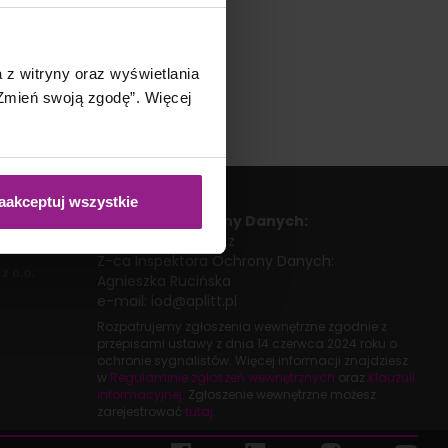
a z witryny oraz wyświetlania
mień swoją zgodę”. Więcej
aakceptuj wszystkie
Inspektor Ochrony Danych:
Barbara Paciulewicz
Z-ca Inspektora Ochrony Danych:
Agnieszka Rucińska
e-mail:
iod@aplitt.pl
Rozpatrujemy zgłoszenia wewnętrzne zgodnie z
przepisami ustawy z dnia
14 czerwca 2024 roku
o
ochronie sygnalistów. Więcej informacji znajdziesz
w
Regulaminie zgłoszeń wewnętrznych
oraz
Klauzuli
informacyjnej
. Zgłoszenie wewnętrzne możesz
zarejestrować
tutaj
.