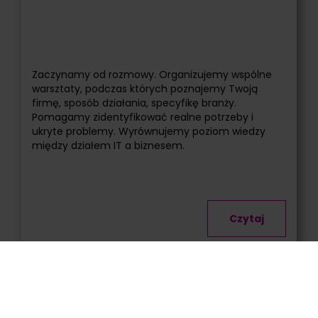
Zaczynamy od rozmowy. Organizujemy wspólne
warsztaty, podczas których poznajemy Twoją
firmę, sposób działania, specyfikę branży.
Pomagamy zidentyfikować realne potrzeby i
ukryte problemy. Wyrównujemy poziom wiedzy
między działem IT a biznesem.
Czytaj