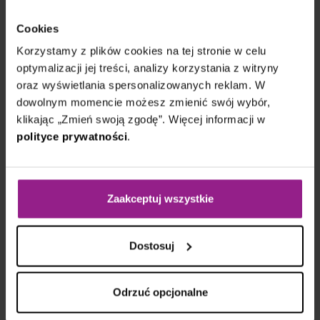
Cookies
Korzystamy z plików cookies na tej stronie w celu
optymalizacji jej treści, analizy korzystania z witryny
Na bazie warsztatów przygotowujemy konkretne
oraz wyświetlania spersonalizowanych reklam. W
rekomendacje. Wskazujemy, co można zrobić
dowolnym momencie możesz zmienić swój wybór,
lepiej, szybciej, bezpieczniej lub taniej. Wszystko
klikając „Zmień swoją zgodę”. Więcej informacji w
jasno i z uzasadnieniem.
polityce prywatności
.
Czytaj
Zaakceptuj wszystkie
Dostosuj
Odrzuć opcjonalne