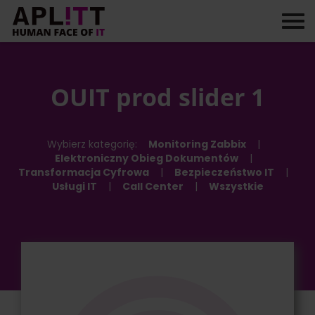
Skip
to
content
OUIT prod slider 1
Wybierz kategorię:
Monitoring Zabbix
|
Elektroniczny Obieg Dokumentów
|
Transformacja Cyfrowa
|
Bezpieczeństwo IT
|
Usługi IT
|
Call Center
|
Wszystkie