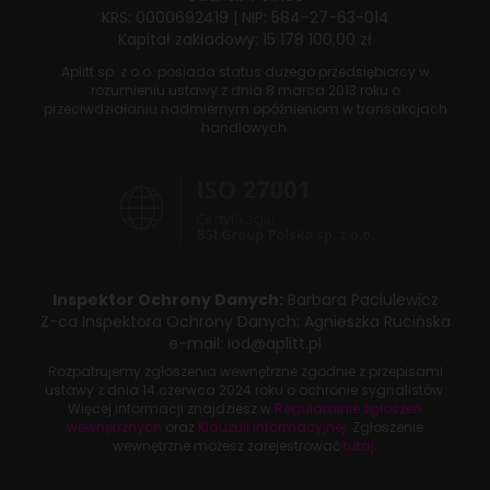
KRS: 0000692419
|
NIP: 584-27-63-014
Kapitał zakładowy: 15 178 100,00 zł
Aplitt sp. z o.o. posiada status dużego przedsiębiorcy w
rozumieniu ustawy z dnia
8 marca 2013 roku
o
przeciwdziałaniu nadmiernym opóźnieniom w transakcjach
handlowych.
Inspektor Ochrony Danych:
Barbara Paciulewicz
Z-ca Inspektora Ochrony Danych:
Agnieszka Rucińska
e-mail:
iod@aplitt.pl
Rozpatrujemy zgłoszenia wewnętrzne zgodnie z przepisami
ustawy z dnia
14 czerwca 2024 roku
o ochronie sygnalistów.
Więcej informacji znajdziesz w
Regulaminie zgłoszeń
wewnętrznych
oraz
Klauzuli informacyjnej
. Zgłoszenie
wewnętrzne możesz zarejestrować
tutaj
.