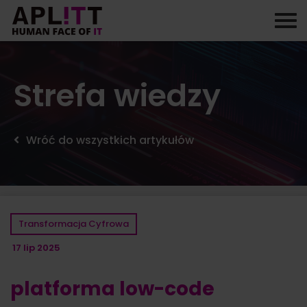
Skip
to
content
Strefa wiedzy
Wróć do wszystkich artykułów
Transformacja Cyfrowa
17 lip 2025
platforma low-code