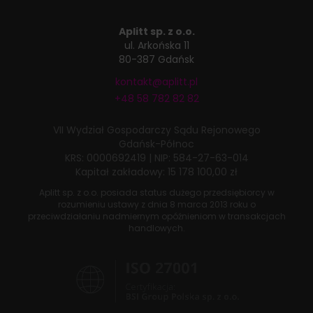
Aplitt sp. z o.o.
ul. Arkońska 11
80-387 Gdańsk
kontakt@aplitt.pl
+48 58 782 82 82
VII Wydział Gospodarczy
Sądu Rejonowego
Gdańsk-Północ
KRS: 0000692419
|
NIP: 584-27-63-014
Kapitał zakładowy: 15 178 100,00 zł
Aplitt sp. z o.o. posiada status dużego przedsiębiorcy w
rozumieniu ustawy z dnia
8 marca 2013 roku
o
przeciwdziałaniu nadmiernym opóźnieniom w transakcjach
handlowych.