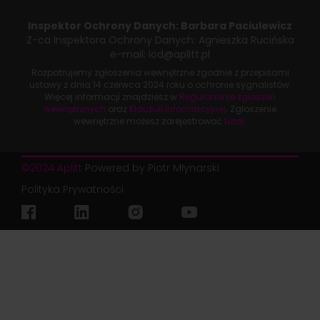
Inspektor Ochrony Danych:
Barbara Paciulewicz
Z-ca Inspektora Ochrony Danych:
Agnieszka Rucińska
e-mail:
iod@aplitt.pl
Rozpatrujemy zgłoszenia wewnętrzne zgodnie z przepisami
ustawy z dnia
14 czerwca 2024 roku
o ochronie sygnalistów.
Więcej informacji znajdziesz w
Regulaminie zgłoszeń
wewnętrznych
oraz
Klauzuli informacyjnej
. Zgłoszenie
wewnętrzne możesz zarejestrować
tutaj
.
©2024 Aplitt
Powered by Piotr Młynarski
Polityka Prywatności