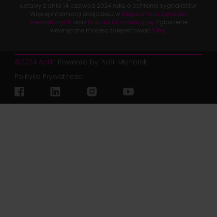
ustawy z dnia
14 czerwca 2024 roku
o ochronie sygnalistów.
Więcej informacji znajdziesz w
Regulaminie zgłoszeń
wewnętrznych
oraz
Klauzuli informacyjnej
. Zgłoszenie
wewnętrzne możesz zarejestrować
tutaj
.
©2024 Aplitt
Powered by Piotr Młynarski
Polityka Prywatności