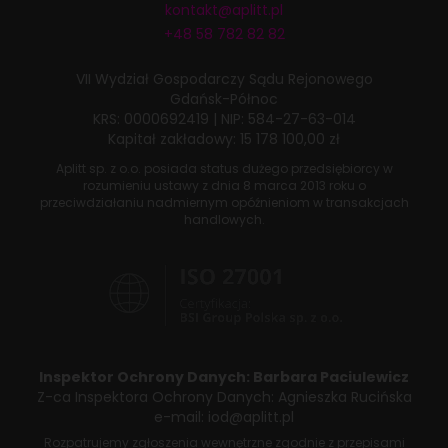
kontakt@aplitt.pl
+48 58 782 82 82
VII Wydział Gospodarczy
Sądu Rejonowego
Gdańsk-Północ
KRS: 0000692419
|
NIP: 584-27-63-014
Kapitał zakładowy: 15 178 100,00 zł
Aplitt sp. z o.o. posiada status dużego przedsiębiorcy w
rozumieniu ustawy z dnia
8 marca 2013 roku
o
przeciwdziałaniu nadmiernym opóźnieniom w transakcjach
handlowych.
Inspektor Ochrony Danych:
Barbara Paciulewicz
Z-ca Inspektora Ochrony Danych:
Agnieszka Rucińska
e-mail:
iod@aplitt.pl
Rozpatrujemy zgłoszenia wewnętrzne zgodnie z przepisami