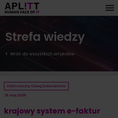
Skip
to
content
Strefa wiedzy
Wróć do wszystkich artykułów
Elektroniczny Obieg Dokumentów
15 maj 2025
krajowy system e-faktur