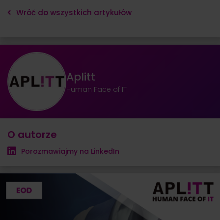
Wróć do wszystkich artykułów
Aplitt
Human Face of IT
O autorze
Porozmawiajmy na LinkedIn