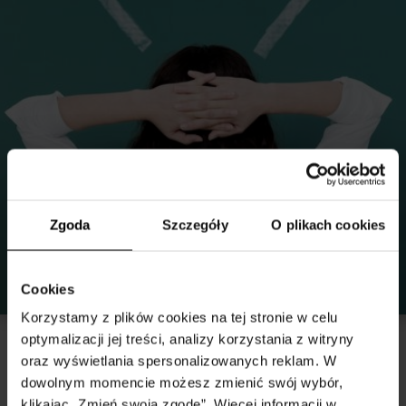
Zgoda
Szczegóły
O plikach cookies
Cookies
Korzystamy z plików cookies na tej stronie w celu
optymalizacji jej treści, analizy korzystania z witryny
Elektroniczny Obieg Dokumentów
oraz wyświetlania spersonalizowanych reklam. W
29 września 2022
dowolnym momencie możesz zmienić swój wybór,
klikając „Zmień swoją zgodę”. Więcej informacji w