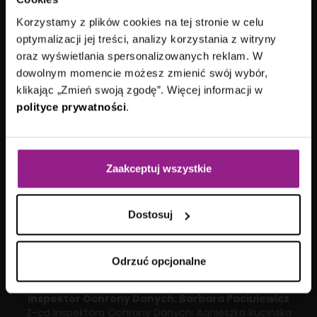
ul. Arkońska 11
80-387 Gdańsk
Korzystamy z plików cookies na tej stronie w celu
kontakt@aplitt.pl
optymalizacji jej treści, analizy korzystania z witryny
+48 58 782 82 82
oraz wyświetlania spersonalizowanych reklam. W
dowolnym momencie możesz zmienić swój wybór,
VII Wydział Gospodarczy
Sądu Rejonowego
klikając „Zmień swoją zgodę”. Więcej informacji w
Gdańsk-Północ
polityce prywatności
.
KRS: 0000692419
|
NIP: 584-27-63-014
Kapitał zakładowy: 15 178 100,00 zł
Aplitt sp. z o.o. posiada status dużego przedsiębiorcy w
rozumieniu ustawy z dnia
8 marca 2013 roku
o
Zaakceptuj wszystkie
przeciwdziałaniu nadmiernym opóźnieniom w transakcjach
handlowych.
Dostosuj
Odrzuć opcjonalne
Inspektor Ochrony Danych:
Barbara Paciulewicz
Z-ca Inspektora Ochrony Danych:
Agnieszka Rucińska