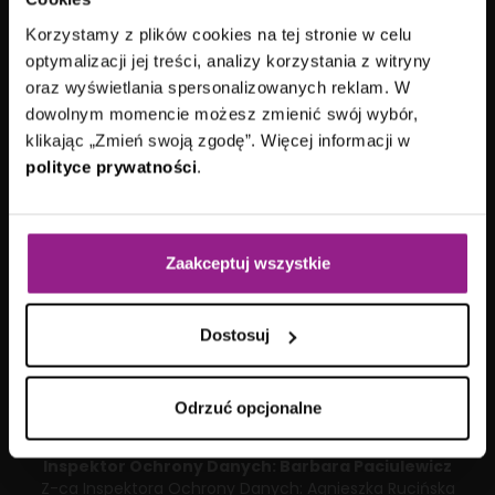
ul. Arkońska 11
80-387 Gdańsk
Korzystamy z plików cookies na tej stronie w celu
kontakt@aplitt.pl
optymalizacji jej treści, analizy korzystania z witryny
+48 58 782 82 82
oraz wyświetlania spersonalizowanych reklam. W
dowolnym momencie możesz zmienić swój wybór,
VII Wydział Gospodarczy
Sądu Rejonowego
klikając „Zmień swoją zgodę”. Więcej informacji w
Gdańsk-Północ
polityce prywatności
.
KRS: 0000692419
|
NIP: 584-27-63-014
Kapitał zakładowy: 15 178 100,00 zł
Aplitt sp. z o.o. posiada status dużego przedsiębiorcy w
rozumieniu ustawy z dnia
8 marca 2013 roku
o
Zaakceptuj wszystkie
przeciwdziałaniu nadmiernym opóźnieniom w transakcjach
handlowych.
Dostosuj
Odrzuć opcjonalne
Inspektor Ochrony Danych:
Barbara Paciulewicz
Z-ca Inspektora Ochrony Danych:
Agnieszka Rucińska