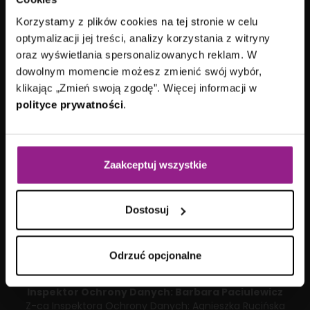
ul. Arkońska 11
80-387 Gdańsk
Korzystamy z plików cookies na tej stronie w celu
kontakt@aplitt.pl
optymalizacji jej treści, analizy korzystania z witryny
+48 58 782 82 82
oraz wyświetlania spersonalizowanych reklam. W
dowolnym momencie możesz zmienić swój wybór,
VII Wydział Gospodarczy
Sądu Rejonowego
klikając „Zmień swoją zgodę”. Więcej informacji w
Gdańsk-Północ
polityce prywatności
.
KRS: 0000692419
|
NIP: 584-27-63-014
Kapitał zakładowy: 15 178 100,00 zł
Aplitt sp. z o.o. posiada status dużego przedsiębiorcy w
rozumieniu ustawy z dnia
8 marca 2013 roku
o
Zaakceptuj wszystkie
przeciwdziałaniu nadmiernym opóźnieniom w transakcjach
handlowych.
Dostosuj
Odrzuć opcjonalne
Inspektor Ochrony Danych:
Barbara Paciulewicz
Z-ca Inspektora Ochrony Danych:
Agnieszka Rucińska