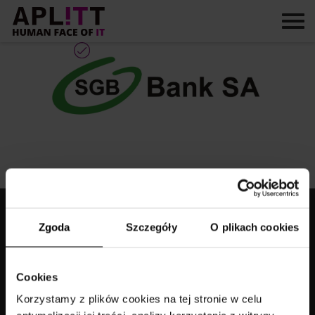
Skip
to
content
Aplitt sp. z o.o.
Zgoda
Szczegóły
O plikach cookies
ul. Arkońska 11
80-387 Gdańsk
Cookies
kontakt@aplitt.pl
+48 58 782 82 82
Korzystamy z plików cookies na tej stronie w celu