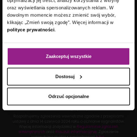
optymalizacji jej treści, analizy korzystania z witryny
VII Wydział Gospodarczy
Sądu Rejonowego
oraz wyświetlania spersonalizowanych reklam. W
Gdańsk-Północ
dowolnym momencie możesz zmienić swój wybór,
KRS: 0000692419
|
NIP: 584-27-63-014
klikając „Zmień swoją zgodę”. Więcej informacji w
Kapitał zakładowy: 15 178 100,00 zł
polityce prywatności
.
Aplitt sp. z o.o. posiada status dużego przedsiębiorcy w
rozumieniu ustawy z dnia
8 marca 2013 roku
o
przeciwdziałaniu nadmiernym opóźnieniom w transakcjach
handlowych.
Zaakceptuj wszystkie
Dostosuj
Inspektor Ochrony Danych:
Barbara Paciulewicz
Odrzuć opcjonalne
Z-ca Inspektora Ochrony Danych:
Agnieszka Rucińska
e-mail:
iod@aplitt.pl
Rozpatrujemy zgłoszenia wewnętrzne zgodnie z przepisami
ustawy z dnia
14 czerwca 2024 roku
o ochronie sygnalistów.
Więcej informacji znajdziesz w
Regulaminie zgłoszeń
wewnętrznych
oraz
Klauzuli informacyjnej
. Zgłoszenie
wewnętrzne możesz zarejestrować
tutaj
.