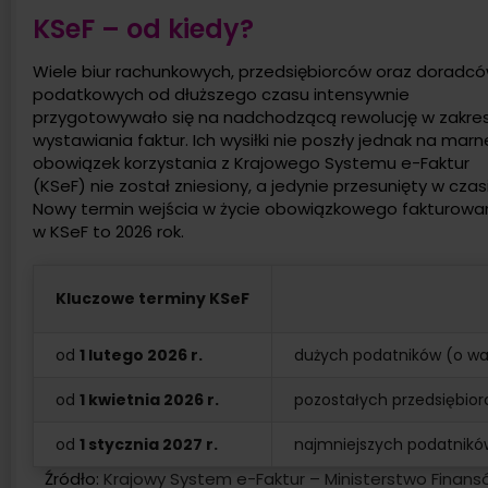
KSeF – od kiedy?
Wiele biur rachunkowych, przedsiębiorców oraz doradc
podatkowych od dłuższego czasu intensywnie
przygotowywało się na nadchodzącą rewolucję w zakres
wystawiania faktur. Ich wysiłki nie poszły jednak na marn
obowiązek korzystania z Krajowego Systemu e-Faktur
(KSeF) nie został zniesiony, a jedynie przesunięty w czas
Nowy termin wejścia w życie obowiązkowego fakturowa
w KSeF to 2026 rok.
Kluczowe terminy KSeF
od
1 lutego 2026 r.
dużych podatników (o war
od
1 kwietnia 2026 r.
pozostałych przedsiębio
od
1 stycznia 2027 r.
najmniejszych podatników 
Źródło:
Krajowy System e-Faktur – Ministerstwo Finan