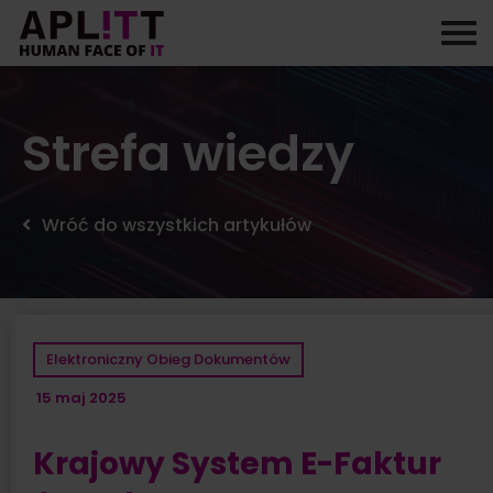
Skip
to
content
Strefa wiedzy
Wróć do wszystkich artykułów
Elektroniczny Obieg Dokumentów
15 maj 2025
Krajowy System E-Faktur