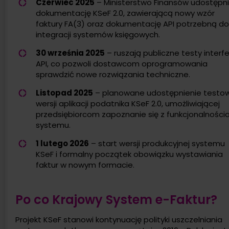
Czerwiec 2025
– Ministerstwo Finansów udostępni
dokumentację KSeF 2.0, zawierającą nowy wzór
faktury FA(3) oraz dokumentację API potrzebną do
integracji systemów księgowych.
30 września 2025
– ruszają publiczne testy interfe
API, co pozwoli dostawcom oprogramowania
sprawdzić nowe rozwiązania techniczne.
Listopad 2025
– planowane udostępnienie testo
wersji aplikacji podatnika KSeF 2.0, umożliwiającej
przedsiębiorcom zapoznanie się z funkcjonalności
systemu.
1 lutego 2026
– start wersji produkcyjnej systemu
KSeF i formalny początek obowiązku wystawiania
faktur w nowym formacie.
Po co Krajowy System e-Faktur?
Projekt KSeF stanowi kontynuację polityki uszczelniania