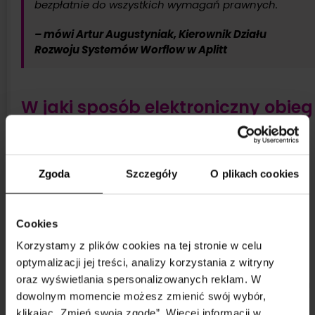
bezpłatnie do wszystkich wymagań prawnych.
– mówi Artur Augustyniak, Kierownik Działu
Rozwoju Systemów Worflow w Aplitt
W jaki sposób elektroniczny obieg
dokumentów może pomóc we
wdrożeniu KSEF?
Zgoda
Szczegóły
O plikach cookies
Automatyzacja procesu fakturowania:
Wykorzystanie elektronicznego obiegu
Cookies
dokumentów pozwala na automatyczne
przetwarzanie faktur i ich cyfrowe przekazywanie
Korzystamy z plików cookies na tej stronie w celu
między różnymi działami w firmie. To przyspiesza
optymalizacji jej treści, analizy korzystania z witryny
cały proces i minimalizuje ryzyko ludzkich błędów,
oraz wyświetlania spersonalizowanych reklam. W
które mogą wystąpić przy ręcznym przetwarzaniu
dowolnym momencie możesz zmienić swój wybór,
faktur.
klikając „Zmień swoją zgodę”. Więcej informacji w