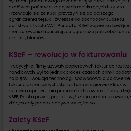
systemu podatkowego rozpoczętej w 2016 r. Polska jest
czołówce państw europejskich redukujących lukę VAT.
Przewiduje się, że KSeF przyczyni się do dalszego
ograniczenia tej luki i zwiększenia dochodów budżetu
państwa z tytułu VAT. Ponadto, KSeF zapewnia bieżące
monitorowanie transakcji, co ogranicza potrzebę kontrol
przedsiębiorców.
KSeF – rewolucja w fakturowaniu
Tradycyjnie, firmy używały papierowych faktur do rozlicz
handlowych. Był to jednak proces czasochłonny i podat
na błędy. Ewolucja technologii spowodowała pojawienie 
faktur elektronicznych, które stanowiły pierwszy krok w
kierunku usprawnienia procesu fakturowania. Teraz, dzięk
KSEF, Polska przystępuje do wyższego poziomu rozwoju,
którym cały proces odbywa się cyfrowo.
Zalety KSeF