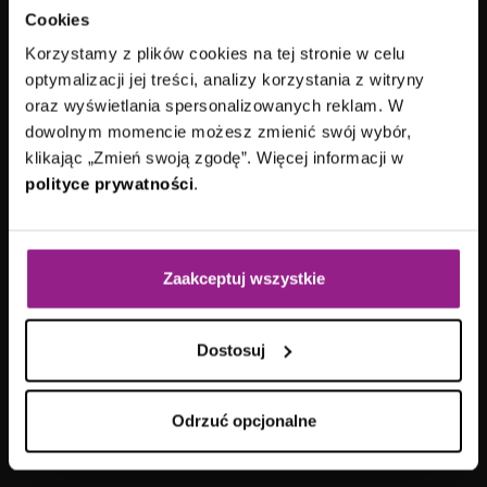
Cookies
Aplitt sp. z o.o.
ul. Arkońska 11
Korzystamy z plików cookies na tej stronie w celu
80-387 Gdańsk
optymalizacji jej treści, analizy korzystania z witryny
kontakt@aplitt.pl
oraz wyświetlania spersonalizowanych reklam. W
+48 58 782 82 82
dowolnym momencie możesz zmienić swój wybór,
klikając „Zmień swoją zgodę”. Więcej informacji w
VII Wydział Gospodarczy
Sądu Rejonowego
polityce prywatności
.
Gdańsk-Północ
KRS: 0000692419
|
NIP: 584-27-63-014
Kapitał zakładowy: 15 178 100,00 zł
Aplitt sp. z o.o. posiada status dużego przedsiębiorcy w
Zaakceptuj wszystkie
rozumieniu ustawy z dnia
8 marca 2013 roku
o
przeciwdziałaniu nadmiernym opóźnieniom w transakcjach
handlowych.
Dostosuj
Odrzuć opcjonalne